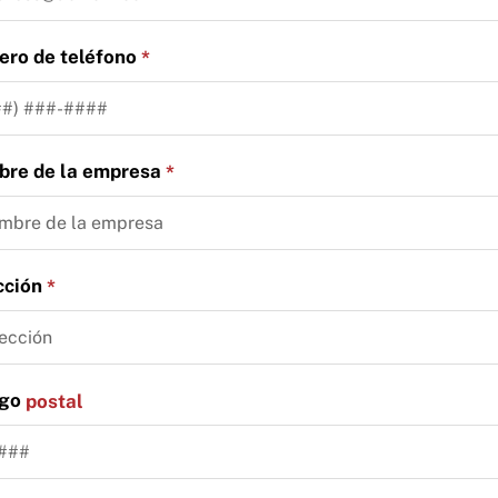
ro de teléfono
*
re de la empresa
*
cción
*
igo
postal