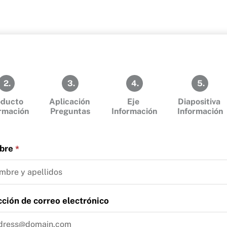
2.
3.
4.
5.
oducto
Aplicación
Eje
Diapositiva
ormación
Preguntas
Información
Información
bre
*
cción de correo electrónico