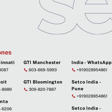
ones
innati
GTI Manchester
India - WhatsApp
3087
603-669-5993
+919028954861
oit
GTI Bloomington
Setco India -
Pune
8-8989
309-820-7887
+919028954861
anta
Setco India -
7-6206