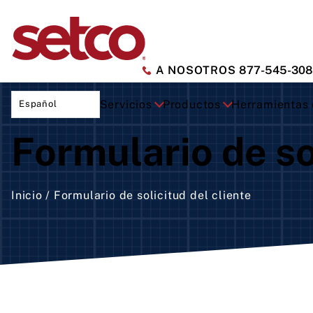
A NOSOTROS
877-545-30
Servicios
Productos
Herramientas d
Español
Formulario de so
Tra
cor
Blo
Inicio
Formulario de solicitud del cliente
Car
Car
Mot
acc
dir
Car