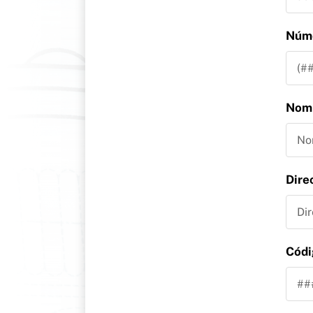
Núme
Nomb
Dire
Cód