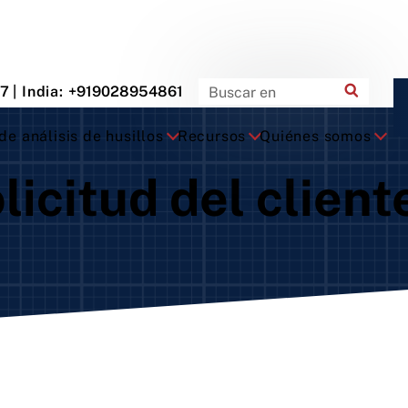
87
| India:
+919028954861
e análisis de husillos
Recursos
Quiénes somos
licitud del client
nsmisión por
Motorizado (motor
Engranaje
rea
interno)
Engranaje 
que
Bloque
Husillos r
tucho con brida
Cartucho con brida
Setco
tucho
Cartucho
or de
De pie
ionamiento
ecto
tucho con brida