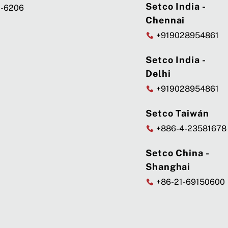
Setco India -
7-6206
Chennai
+919028954861
Setco India -
Delhi
+919028954861
Setco Taiwán
+886-4-23581678
Setco China -
Shanghai
+86-21-69150600