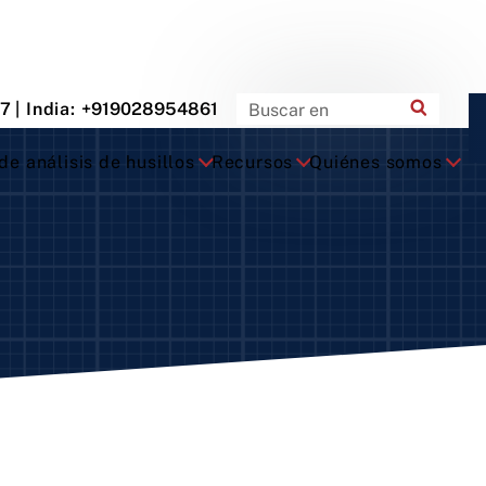
87
| India:
+919028954861
e análisis de husillos
Recursos
Quiénes somos
nsmisión por
Motorizado (motor
Engranaje
rea
interno)
Engranaje 
que
Bloque
Husillos r
tucho con brida
Cartucho con brida
Setco
tucho
Cartucho
or de
De pie
ionamiento
ecto
tucho con brida