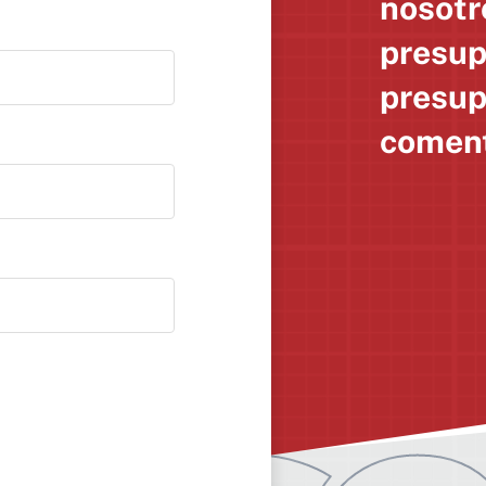
nosotro
presup
presup
coment