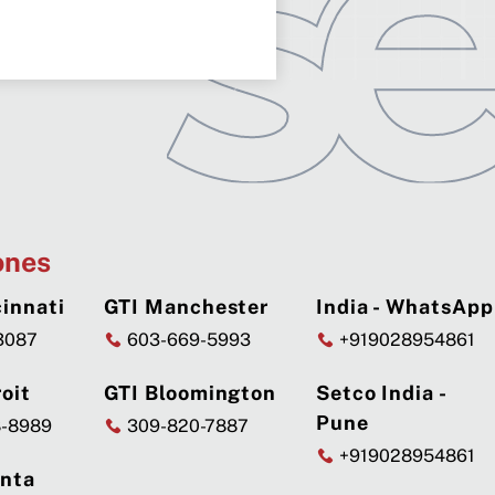
ones
innati
GTI Manchester
India - WhatsApp
3087
603-669-5993
+919028954861
oit
GTI Bloomington
Setco India -
Pune
8-8989
309-820-7887
+919028954861
anta