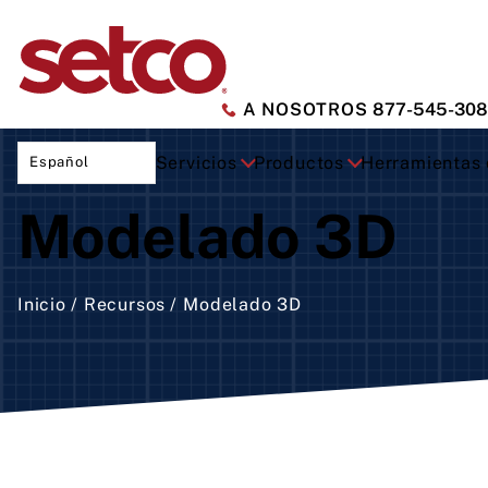
A NOSOTROS
877-545-30
Servicios
Productos
Herramientas d
Español
Modelado 3D
Tra
cor
Blo
Inicio
Recursos
Modelado 3D
Car
Car
Mot
acc
dir
Car