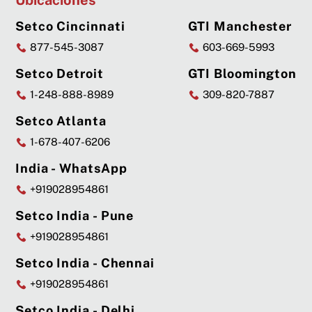
Ubicaciones
Setco Cincinnati
GTI Manchester
877-545-3087
603-669-5993
Setco Detroit
GTI Bloomington
1-248-888-8989
309-820-7887
Setco Atlanta
1-678-407-6206
India - WhatsApp
+919028954861
Setco India - Pune
+919028954861
Setco India - Chennai
+919028954861
Setco India - Delhi