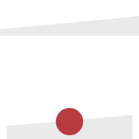
服务选项类型
我们为主轴提供三种服务。在安排服务时，请选择适合
您的主轴的选项，或要求定制服务以满足您的独特需
求。