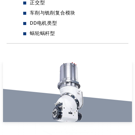
正交型
车削与铣削复合模块
DD电机类型
蜗轮蜗杆型