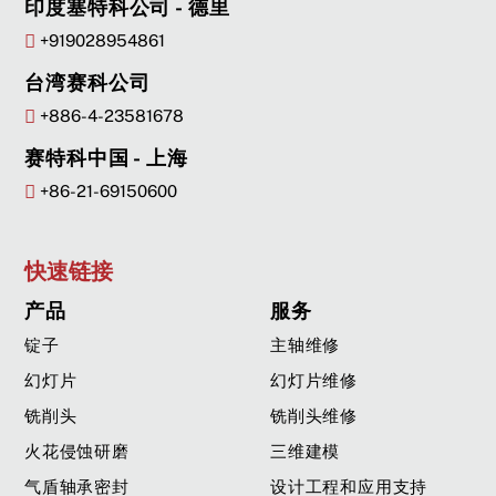
印度塞特科公司 - 德里
+919028954861
台湾赛科公司
+886-4-23581678
赛特科中国 - 上海
+86-21-69150600
快速链接
产品
服务
锭子
主轴维修
幻灯片
幻灯片维修
铣削头
铣削头维修
火花侵蚀研磨
三维建模
气盾轴承密封
设计工程和应用支持